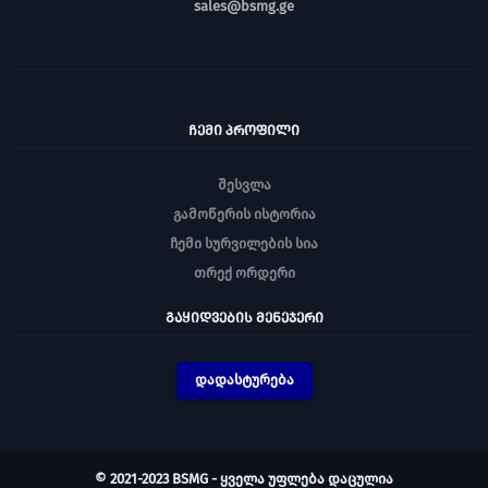
sales@bsmg.ge
ᲩᲔᲛᲘ ᲞᲠᲝᲤᲘᲚᲘ
შესვლა
გამოწერის ისტორია
ჩემი სურვილების სია
თრექ ორდერი
ᲒᲐᲧᲘᲓᲕᲔᲑᲘᲡ ᲛᲔᲜᲔᲯᲔᲠᲘ
დადასტურება
© 2021-2023 BSMG - ყველა უფლება დაცულია