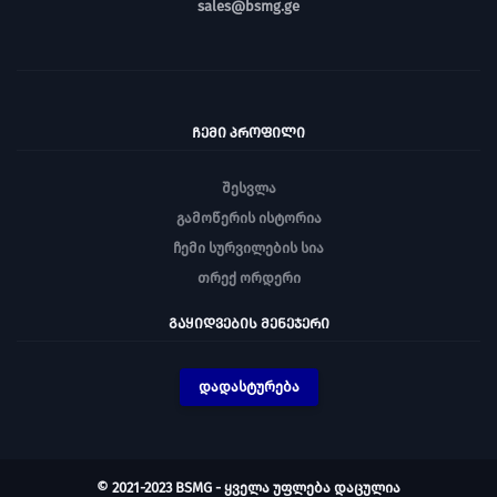
sales@bsmg.ge
ᲩᲔᲛᲘ ᲞᲠᲝᲤᲘᲚᲘ
შესვლა
გამოწერის ისტორია
ჩემი სურვილების სია
თრექ ორდერი
ᲒᲐᲧᲘᲓᲕᲔᲑᲘᲡ ᲛᲔᲜᲔᲯᲔᲠᲘ
დადასტურება
© 2021-2023 BSMG - ყველა უფლება დაცულია