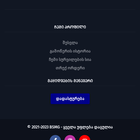
ᲩᲔᲛᲘ ᲞᲠᲝᲤᲘᲚᲘ
შესვლა
გამოწერის ისტორია
ჩემი სურვილების სია
თრექ ორდერი
ᲒᲐᲧᲘᲓᲕᲔᲑᲘᲡ ᲛᲔᲜᲔᲯᲔᲠᲘ
დადასტურება
© 2021-2023 BSMG - ყველა უფლება დაცულია