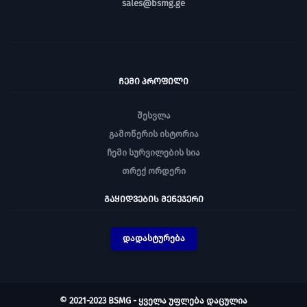
sales@bsmg.ge
ᲩᲔᲛᲘ ᲞᲠᲝᲤᲘᲚᲘ
შესვლა
გამოწერის ისტორია
ჩემი სურვილების სია
თრექ ორდერი
ᲒᲐᲧᲘᲓᲕᲔᲑᲘᲡ ᲛᲔᲜᲔᲯᲔᲠᲘ
დადასტურება
© 2021-2023 BSMG - ყველა უფლება დაცულია